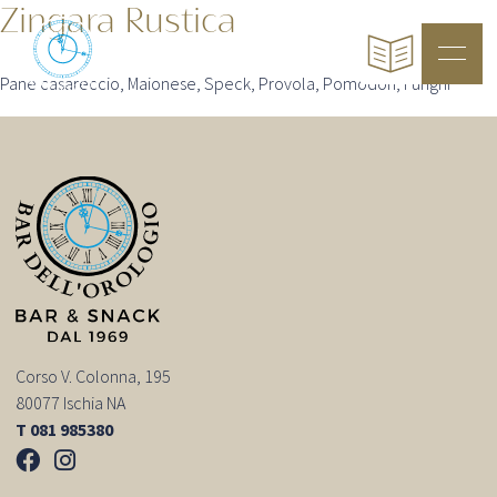
Zingara Rustica
Pane casareccio, Maionese, Speck, Provola, Pomodori, Funghi
Corso V. Colonna, 195
80077 Ischia NA
T 081 985380