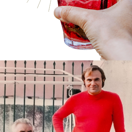
1
/
7