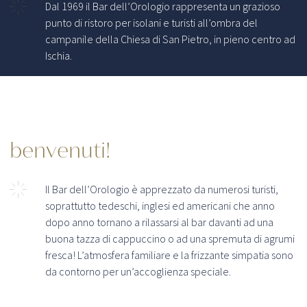
Dal 1969 il Bar dell’Orologio rappresenta un grazioso
punto di ristoro per isolani e turisti all’ombra del
campanile della Chiesa di San Pietro, in pieno centro ad
Ischia.
benvenuti!
Il Bar dell’Orologio è apprezzato da numerosi turisti,
soprattutto tedeschi, inglesi ed americani che anno
dopo anno tornano a rilassarsi al bar davanti ad una
buona tazza di cappuccino o ad una spremuta di agrumi
fresca! L’atmosfera familiare e la frizzante simpatia sono
da contorno per un’accoglienza speciale.