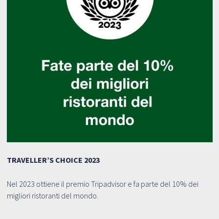
TRAVELLER’S CHOICE 2023
G
Nel 2023 ottiene il premio Tripadvisor e fa parte del 10% dei
Ne
migliori ristoranti del mondo.