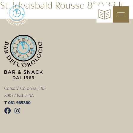
St. Ideasbald Rousse 8° 0,33 lt
Corso V. Colonna, 195
80077 Ischia NA
T 081 985380