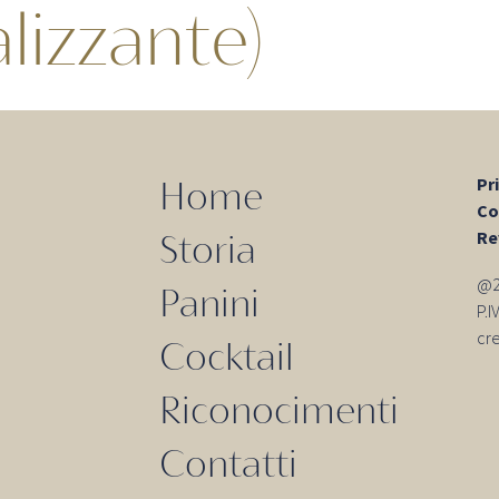
alizzante)
Pr
Home
Co
Re
Storia
@20
Panini
P.
cr
Cocktail
Riconocimenti
Contatti