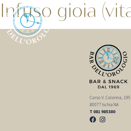
Infuso gioia (vit
Corso V. Colonna, 195
80077 Ischia NA
T 081 985380