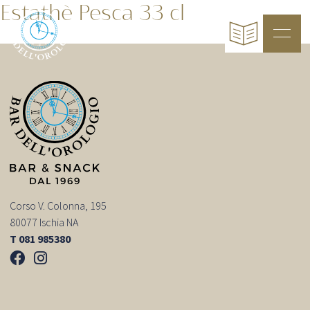
Estathè Pesca 33 cl
Corso V. Colonna, 195
80077 Ischia NA
T 081 985380