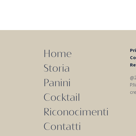
Pr
Home
Co
Re
Storia
@20
Panini
P.
cr
Cocktail
Riconocimenti
Contatti