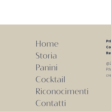
Pr
Home
Co
Re
Storia
@20
Panini
P.
cr
Cocktail
Riconocimenti
Contatti