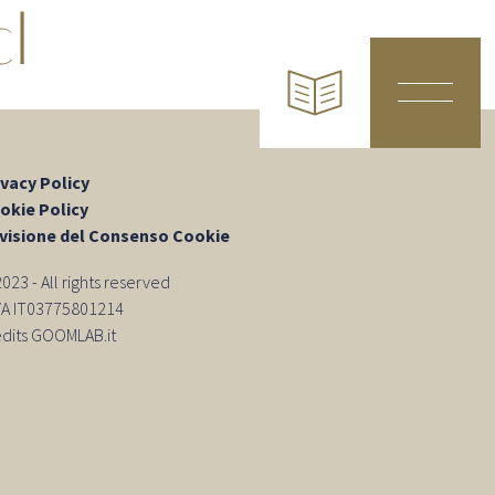
l
ivacy Policy
okie Policy
visione del Consenso Cookie
23 - All rights reserved
IVA IT03775801214
edits GOOMLAB.it