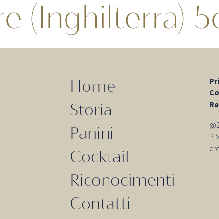
(Inghilterra) 5c
Pr
Home
Co
Re
Storia
@20
Panini
P.
cr
Cocktail
Riconocimenti
Contatti