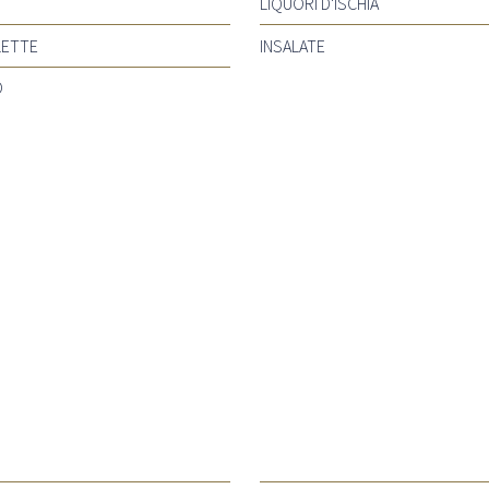
LIQUORI D'ISCHIA
LETTE
INSALATE
O