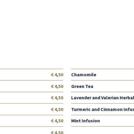
€ 4,50
Chamomile
€ 4,50
Green Tea
€ 4,50
Lavender and Valerian Herba
€ 4,50
Turmeric and Cinnamon Infu
€ 4,50
Mint Infusion
€ 4,50