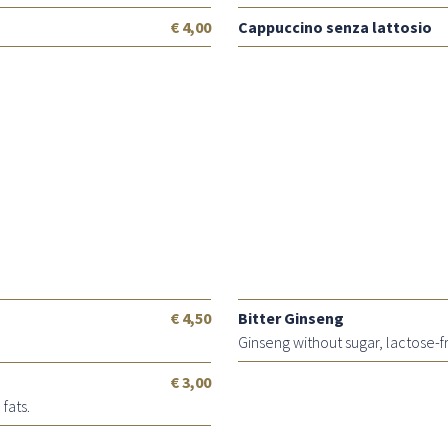
€ 4,00
Cappuccino senza lattosio
€ 4,50
Bitter Ginseng
Ginseng without sugar, lactose-f
€ 3,00
fats.