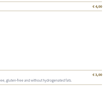
€ 4,00
€ 3,00
ree, gluten-free and without hydrogenated fats.