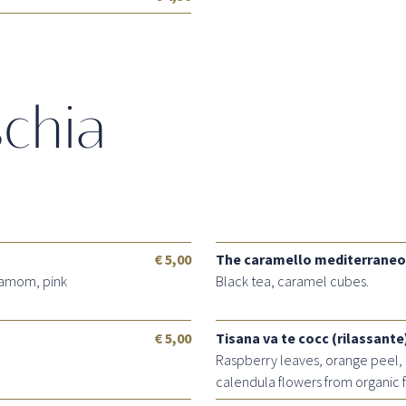
schia
€ 5,00
The caramello mediterraneo
damom, pink
Black tea, caramel cubes.
€ 5,00
Tisana va te cocc (rilassante
Raspberry leaves, orange peel,
calendula flowers from organic 