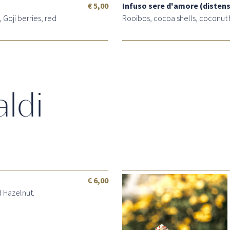
€ 5,00
Infuso sere d'amore (distens
Goji berries, red
Rooibos, cocoa shells, coconut f
aldi
€ 6,00
 Hazelnut.