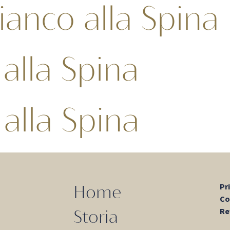
ianco alla Spina
alla Spina
alla Spina
Pr
Home
Co
Re
Storia