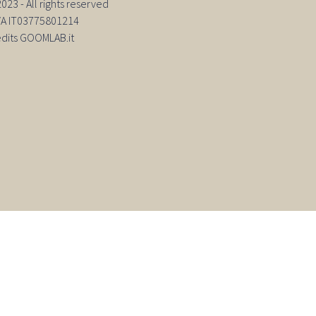
23 - All rights reserved
IVA IT03775801214
edits GOOMLAB.it