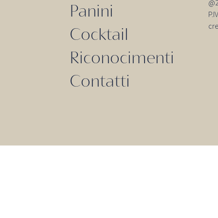
@20
Panini
P.
cr
Cocktail
Riconocimenti
Contatti