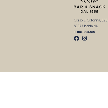
Corso V. Colonna, 195
80077 Ischia NA
T 081 985380